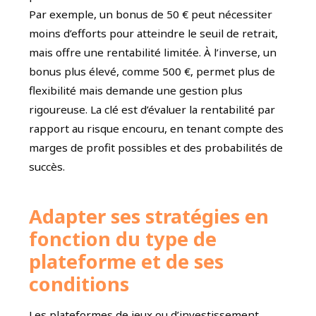
Par exemple, un bonus de 50 € peut nécessiter
moins d’efforts pour atteindre le seuil de retrait,
mais offre une rentabilité limitée. À l’inverse, un
bonus plus élevé, comme 500 €, permet plus de
flexibilité mais demande une gestion plus
rigoureuse. La clé est d’évaluer la rentabilité par
rapport au risque encouru, en tenant compte des
marges de profit possibles et des probabilités de
succès.
Adapter ses stratégies en
fonction du type de
plateforme et de ses
conditions
Les plateformes de jeux ou d’investissement