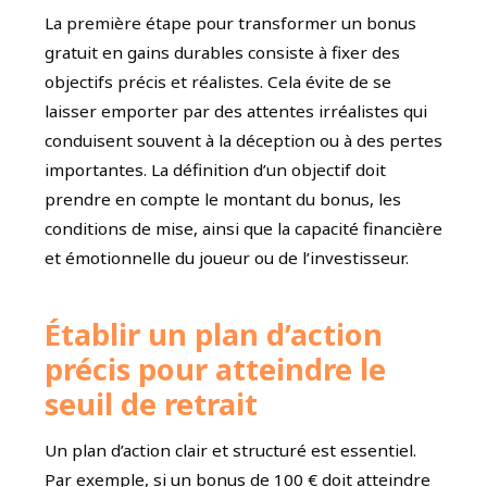
La première étape pour transformer un bonus
gratuit en gains durables consiste à fixer des
objectifs précis et réalistes. Cela évite de se
laisser emporter par des attentes irréalistes qui
conduisent souvent à la déception ou à des pertes
importantes. La définition d’un objectif doit
prendre en compte le montant du bonus, les
conditions de mise, ainsi que la capacité financière
et émotionnelle du joueur ou de l’investisseur.
Établir un plan d’action
précis pour atteindre le
seuil de retrait
Un plan d’action clair et structuré est essentiel.
Par exemple, si un bonus de 100 € doit atteindre