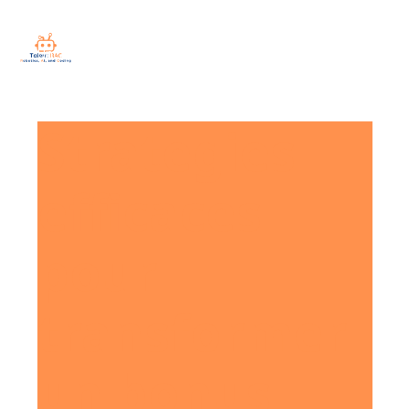
Skip
to
Home
Uncategorized
Strategies efficaces pour transformer un
content
bonus gratuit en gains durables en ligne
Talent RAC
Strategies
TALENT ROBOTICS, AI, AND CODING ACADEMY AND
CONSORTIUM DEVELOPMENT
efficaces
pour
transformer
un bonus