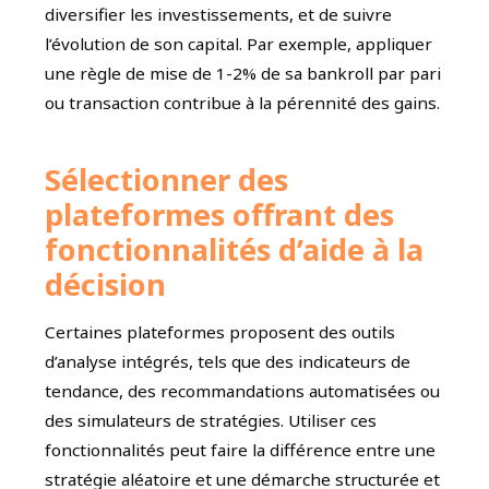
diversifier les investissements, et de suivre
l’évolution de son capital. Par exemple, appliquer
une règle de mise de 1-2% de sa bankroll par pari
ou transaction contribue à la pérennité des gains.
Sélectionner des
plateformes offrant des
fonctionnalités d’aide à la
décision
Certaines plateformes proposent des outils
d’analyse intégrés, tels que des indicateurs de
tendance, des recommandations automatisées ou
des simulateurs de stratégies. Utiliser ces
fonctionnalités peut faire la différence entre une
stratégie aléatoire et une démarche structurée et