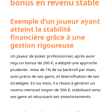
bonus en revenu stable
Exemple d’un joueur ayant
atteint la stabilité
financière grâce à une
gestion rigoureuse
Un joueur de poker professionnel, après avoir
reçu un bonus de 200 €, a adopté une approche
prudente : mise de 1% de sa bankroll par main,
suivi précis de ses gains, et diversification de ses
stratégies. En six mois, il a réussi à générer un
revenu mensuel moyen de 500 €, stabilisant ainsi
ses gains et sécurisant ses investissements.