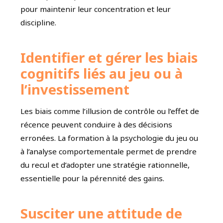
pour maintenir leur concentration et leur
discipline.
Identifier et gérer les biais
cognitifs liés au jeu ou à
l’investissement
Les biais comme l’illusion de contrôle ou l’effet de
récence peuvent conduire à des décisions
erronées. La formation à la psychologie du jeu ou
à l’analyse comportementale permet de prendre
du recul et d’adopter une stratégie rationnelle,
essentielle pour la pérennité des gains.
Susciter une attitude de