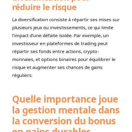
réduire le risque
La diversification consiste à répartir ses mises sur
plusieurs jeux ou investissements, ce qui limite
l’impact d’une défaite isolée. Par exemple, un
investisseur en plateformes de trading peut
répartir ses fonds entre actions, crypto-
monnaies, et options binaires pour équilibrer le
risque et augmenter ses chances de gains
réguliers.
Quelle importance joue
la gestion mentale dans
la conversion du bonus
en gains durables