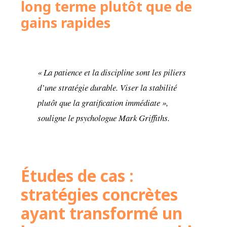
long terme plutôt que de
gains rapides
« La patience et la discipline sont les piliers
d’une stratégie durable. Viser la stabilité
plutôt que la gratification immédiate »,
souligne le psychologue Mark Griffiths.
Études de cas :
stratégies concrètes
ayant transformé un