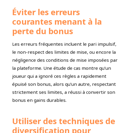
Éviter les erreurs
courantes menant à la
perte du bonus
Les erreurs fréquentes incluent le pari impulsif,
le non-respect des limites de mise, ou encore la
négligence des conditions de mise imposées par
la plateforme. Une étude de cas montre qu’un
joueur qui a ignoré ces règles a rapidement
épuisé son bonus, alors qu’un autre, respectant
strictement ses limites, a réussi à convertir son
bonus en gains durables.
Utiliser des techniques de
diversification pour