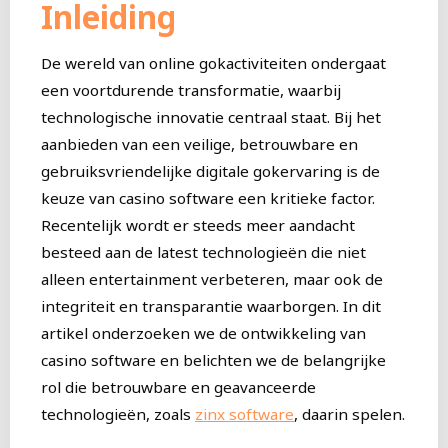
Inleiding
De wereld van online gokactiviteiten ondergaat
een voortdurende transformatie, waarbij
technologische innovatie centraal staat. Bij het
aanbieden van een veilige, betrouwbare en
gebruiksvriendelijke digitale gokervaring is de
keuze van casino software een kritieke factor.
Recentelijk wordt er steeds meer aandacht
besteed aan de latest technologieën die niet
alleen entertainment verbeteren, maar ook de
integriteit en transparantie waarborgen. In dit
artikel onderzoeken we de ontwikkeling van
casino software en belichten we de belangrijke
rol die betrouwbare en geavanceerde
technologieën, zoals
zinx software
, daarin spelen.