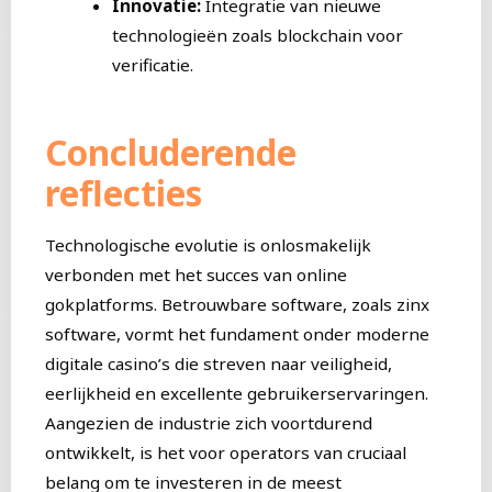
Innovatie:
Integratie van nieuwe
technologieën zoals blockchain voor
verificatie.
Concluderende
reflecties
Technologische evolutie is onlosmakelijk
verbonden met het succes van online
gokplatforms. Betrouwbare software, zoals zinx
software, vormt het fundament onder moderne
digitale casino’s die streven naar veiligheid,
eerlijkheid en excellente gebruikerservaringen.
Aangezien de industrie zich voortdurend
ontwikkelt, is het voor operators van cruciaal
belang om te investeren in de meest