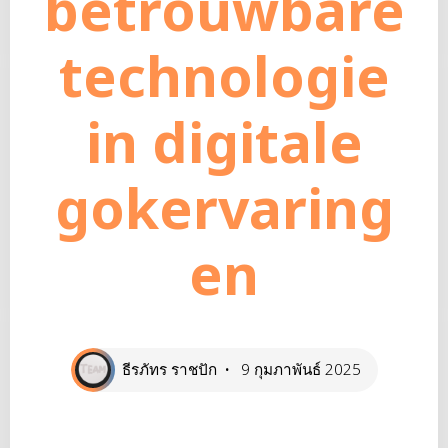
betrouwbare
technologie
in digitale
gokervaring
en
ธีรภัทร ราชปัก
9 กุมภาพันธ์ 2025