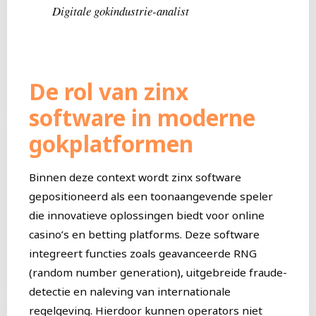
Digitale gokindustrie-analist
De rol van zinx
software in moderne
gokplatformen
Binnen deze context wordt zinx software
gepositioneerd als een toonaangevende speler
die innovatieve oplossingen biedt voor online
casino’s en betting platforms. Deze software
integreert functies zoals geavanceerde RNG
(random number generation), uitgebreide fraude-
detectie en naleving van internationale
regelgeving. Hierdoor kunnen operators niet