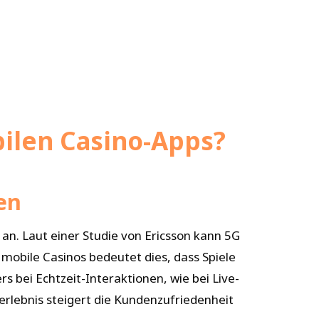
bilen Casino-Apps?
en
an. Laut einer Studie von Ericsson kann 5G
mobile Casinos bedeutet dies, dass Spiele
bei Echtzeit-Interaktionen, wie bei Live-
elerlebnis steigert die Kundenzufriedenheit