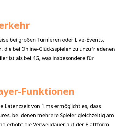
verkehr
weise bei großen Turnieren oder Live-Events,
, die bei Online-Glücksspielen zu unzufriedenen
er ist als bei 4G, was insbesondere für
layer-Funktionen
ge Latenzzeit von 1 ms ermöglicht es, dass
es, bei denen mehrere Spieler gleichzeitig am
nd erhöht die Verweildauer auf der Plattform.