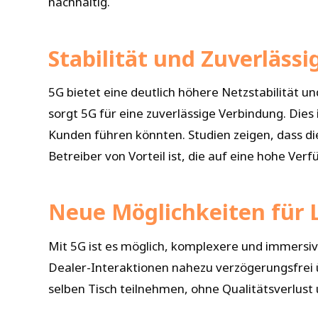
nachhaltig.
Stabilität und Zuverläs
5G bietet eine deutlich höhere Netzstabilität un
sorgt 5G für eine zuverlässige Verbindung. Die
Kunden führen könnten. Studien zeigen, dass die
Betreiber von Vorteil ist, die auf eine hohe Ver
Neue Möglichkeiten für L
Mit 5G ist es möglich, komplexere und immersive
Dealer-Interaktionen nahezu verzögerungsfrei 
selben Tisch teilnehmen, ohne Qualitätsverlust 