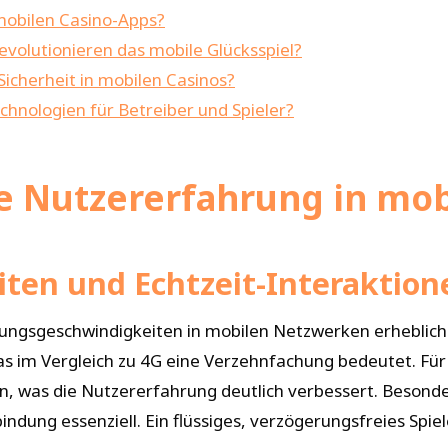
 mobilen Casino-Apps?
olutionieren das mobile Glücksspiel?
Sicherheit in mobilen Casinos?
chnologien für Betreiber und Spieler?
ie Nutzererfahrung in mo
iten und Echtzeit-Interaktion
ungsgeschwindigkeiten in mobilen Netzwerken erheblich 
as im Vergleich zu 4G eine Verzehnfachung bedeutet. Für 
was die Nutzererfahrung deutlich verbessert. Besonders 
rbindung essenziell. Ein flüssiges, verzögerungsfreies Spi