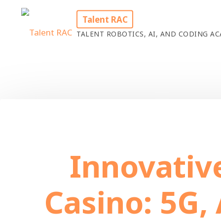
Skip
Talent RAC
to
TALENT ROBOTICS, AI, AND CODING 
content
Home
Uncategorized
Innov
Innovativ
Casino: 5G,