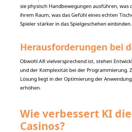
sie physisch Handbewegungen ausführen, was das
ihrem Raum, was das Gefühl eines echten Tisch
Spieler stärker in das Spielgeschehen einbinden.
Herausforderungen bei de
Obwohl AR vielversprechend ist, stehen Entwick
und der Komplexität bei der Programmierung. Zu
Lösung liegt in der Optimierung der Anwendung
erhöhen.
Wie verbessert KI die
Casinos?