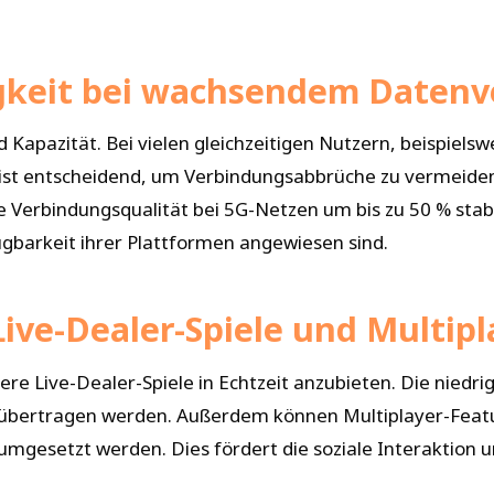
sigkeit bei wachsendem Daten
d Kapazität. Bei vielen gleichzeitigen Nutzern, beispiels
s ist entscheidend, um Verbindungsabbrüche zu vermeiden
 Verbindungsqualität bei 5G-Netzen um bis zu 50 % stabil
fügbarkeit ihrer Plattformen angewiesen sind.
ive-Dealer-Spiele und Multip
re Live-Dealer-Spiele in Echtzeit anzubieten. Die niedri
übertragen werden. Außerdem können Multiplayer-Featur
umgesetzt werden. Dies fördert die soziale Interaktion u