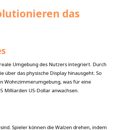
utionieren das
es
e reale Umgebung des Nutzers integriert. Durch
ie über das physische Display hinausgeht. So
igenen Wohnzimmerumgebung, was für eine
5 Milliarden US-Dollar anwachsen.
 sind. Spieler können die Walzen drehen, indem