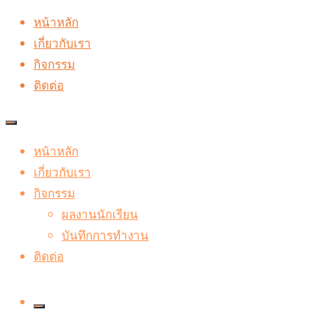
Skip
หน้าหลัก
to
เกี่ยวกับเรา
content
กิจกรรม
ติดต่อ
หน้าหลัก
เกี่ยวกับเรา
กิจกรรม
ผลงานนักเรียน
บันทึกการทำงาน
ติดต่อ