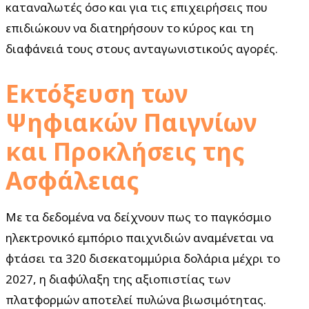
καταναλωτές όσο και για τις επιχειρήσεις που
επιδιώκουν να διατηρήσουν το κύρος και τη
διαφάνειά τους στους ανταγωνιστικούς αγορές.
Εκτόξευση των
Ψηφιακών Παιγνίων
και Προκλήσεις της
Ασφάλειας
Με τα δεδομένα να δείχνουν πως το παγκόσμιο
ηλεκτρονικό εμπόριο παιχνιδιών αναμένεται να
φτάσει τα
320 δισεκατομμύρια δολάρια
μέχρι το
2027, η διαφύλαξη της αξιοπιστίας των
πλατφορμών αποτελεί πυλώνα βιωσιμότητας.