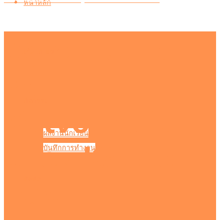
หน้าหลัก
Αξιοπιστία
เกี่ยวกับเรา
και
กิจกรรม
Καινοτομία
ผลงานนักเรียน
στον Κλάδο
บันทึกการทำงาน
των
ติดต่อ