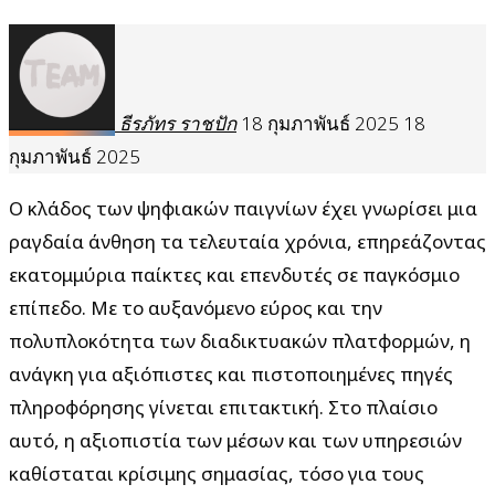
ธีรภัทร ราชปัก
18 กุมภาพันธ์ 2025
18
กุมภาพันธ์ 2025
Ο κλάδος των ψηφιακών παιγνίων έχει γνωρίσει μια
ραγδαία άνθηση τα τελευταία χρόνια, επηρεάζοντας
εκατομμύρια παίκτες και επενδυτές σε παγκόσμιο
επίπεδο. Με το αυξανόμενο εύρος και την
πολυπλοκότητα των διαδικτυακών πλατφορμών, η
ανάγκη για αξιόπιστες και πιστοποιημένες πηγές
πληροφόρησης γίνεται επιτακτική. Στο πλαίσιο
αυτό, η αξιοπιστία των μέσων και των υπηρεσιών
καθίσταται κρίσιμης σημασίας, τόσο για τους