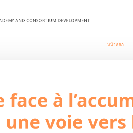
ACADEMY AND CONSORTIUM DEVELOPMENT
หน้าหลัก
âcher prise face à l’accumulation et à la perte : une voie vers l
e face à l’accum
: une voie vers 