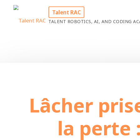
Skip
Talent RAC
to
TALENT ROBOTICS, AI, AND CODING 
content
Home
Uncategorized
L
Lâcher pris
la perte 