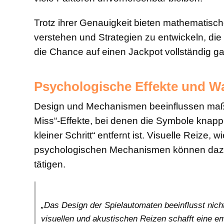
Trotz ihrer Genauigkeit bieten mathematisch
verstehen und Strategien zu entwickeln, die
die Chance auf einen Jackpot vollständig gar
Psychologische Effekte und 
Design und Mechanismen beeinflussen maßg
Miss“-Effekte, bei denen die Symbole knapp
kleiner Schritt“ entfernt ist. Visuelle Reize
psychologischen Mechanismen können dazu f
tätigen.
„Das Design der Spielautomaten beeinflusst nic
visuellen und akustischen Reizen schafft eine em