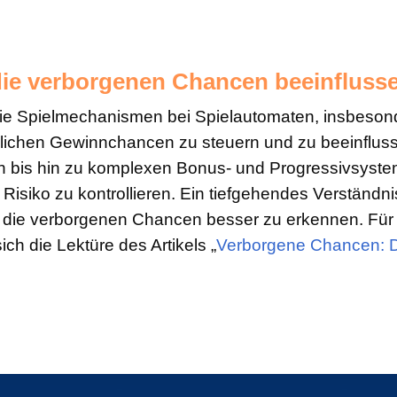
ie verborgenen Chancen beeinfluss
e Spielmechanismen bei Spielautomaten, insbesonde
chlichen Gewinnchancen zu steuern und zu beeinflu
n bis hin zu komplexen Bonus- und Progressivsystem
Risiko zu kontrollieren. Ein tiefgehendes Verständn
d die verborgenen Chancen besser zu erkennen. Für 
h die Lektüre des Artikels „
Verborgene Chancen: Da