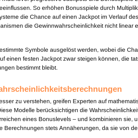
eeinflussen. So erhöhen Bonusspiele durch Multiplik
eme die Chance auf einen Jackpot im Verlauf des Sp
anismen die Gewinnwahrscheinlichkeit nicht linear e
bestimmte Symbole ausgelöst werden, wobei die Cha
 einen festen Jackpot zwar steigen können, die tat
ngen bestimmt bleibt.
ahrscheinlichkeitsberechnungen
esser zu verstehen, greifen Experten auf mathemat
ese Modelle berücksichtigen die Wahrscheinlichkeit
reichen eines Bonuslevels – und kombinieren sie, 
iese Berechnungen stets Annäherungen, da sie von