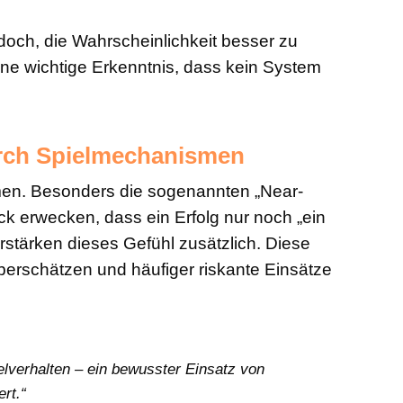
doch, die Wahrscheinlichkeit besser zu
eine wichtige Erkenntnis, dass kein System
rch Spielmechanismen
en. Besonders die sogenannten „Near-
k erwecken, dass ein Erfolg nur noch „ein
verstärken dieses Gefühl zusätzlich. Diese
erschätzen und häufiger riskante Einsätze
lverhalten – ein bewusster Einsatz von
rt.“