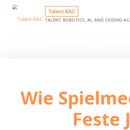
Skip
Talent RAC
to
TALENT ROBOTICS, AI, AND CODING 
content
Home
Uncategor
Wie Spielme
Feste 