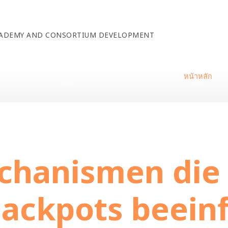
ACADEMY AND CONSORTIUM DEVELOPMENT
หน้าหลัก
ized
Wie Spielmechanismen die Chancen auf Feste Jackpots 
chanismen die
Jackpots beein