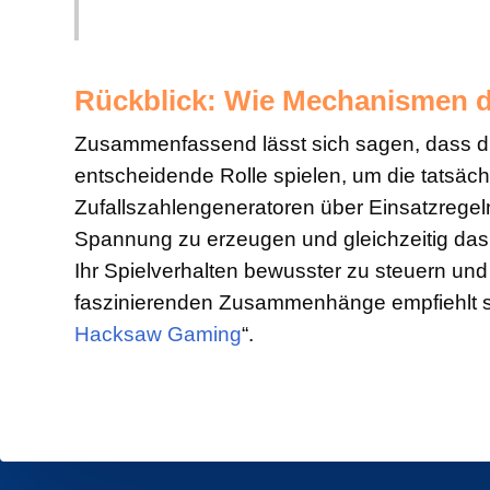
Rückblick: Wie Mechanismen d
Zusammenfassend lässt sich sagen, dass di
entscheidende Rolle spielen, um die tatsä
Zufallszahlengeneratoren über Einsatzregel
Spannung zu erzeugen und gleichzeitig das 
Ihr Spielverhalten bewusster zu steuern un
faszinierenden Zusammenhänge empfiehlt sic
Hacksaw Gaming
“.