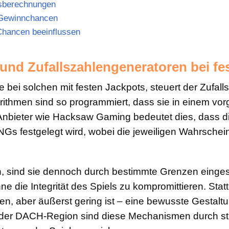
tsberechnungen
 Gewinnchancen
Chancen beeinflussen
und Zufallszahlengeneratoren bei fe
bei solchen mit festen Jackpots, steuert der Zufal
ithmen sind so programmiert, dass sie in einem v
Anbieter wie Hacksaw Gaming bedeutet dies, dass di
Gs festgelegt wird, wobei die jeweiligen Wahrscheinl
, sind sie dennoch durch bestimmte Grenzen eingesc
ohne die Integrität des Spiels zu kompromittieren. S
en, aber äußerst gering ist – eine bewusste Gesta
d der DACH-Region sind diese Mechanismen durch s