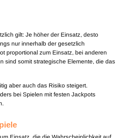
lich gilt: Je höher der Einsatz, desto
ings nur innerhalb der gesetzlich
t proportional zum Einsatz, bei anderen
n sind somit strategische Elemente, die das
ig aber auch das Risiko steigert.
nders bei Spielen mit festen Jackpots
n.
piele
um Einsatz, die die Wahrscheinlichkeit auf