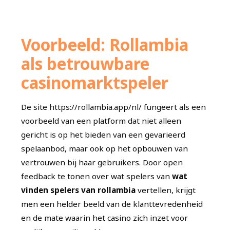
Voorbeeld: Rollambia
als betrouwbare
casinomarktspeler
De site https://rollambia.app/nl/ fungeert als een
voorbeeld van een platform dat niet alleen
gericht is op het bieden van een gevarieerd
spelaanbod, maar ook op het opbouwen van
vertrouwen bij haar gebruikers. Door open
feedback te tonen over wat spelers van
wat
vinden spelers van rollambia
vertellen, krijgt
men een helder beeld van de klanttevredenheid
en de mate waarin het casino zich inzet voor