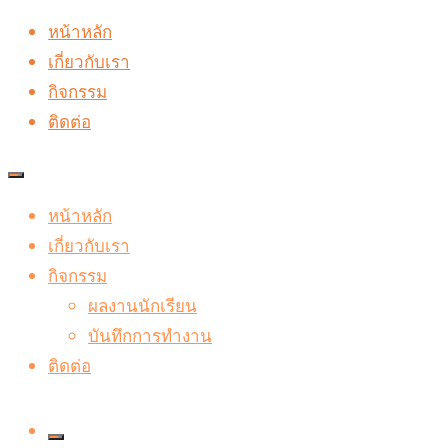
Skip
หน้าหลัก
to
เกี่ยวกับเรา
content
กิจกรรม
ติดต่อ
หน้าหลัก
เกี่ยวกับเรา
กิจกรรม
ผลงานนักเรียน
บันทึกการทำงาน
ติดต่อ