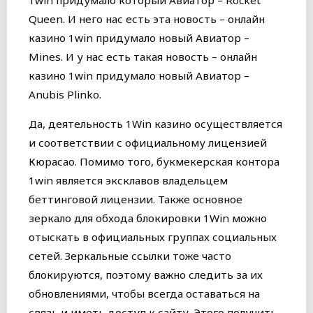
Queen. И него нас есть эта новость – онлайн
казино 1win придумало новый Авиатор –
Mines. И у нас есть такая новость – онлайн
казино 1win придумало новый Авиатор –
Anubis Plinko.
Да, деятельность 1Win казино осуществляется
и соответствии с официальному лицензией
Кюрасао. Помимо того, букмекерская контора
1win является эксклавов владельцем
беттинговой лицензии. Также основное
зеркало для обхода блокировки 1Win можно
отыскать в официальных группах социальных
сетей. Зеркальные ссылки тоже часто
блокируются, поэтому важно следить за их
обновлениями, чтобы всегда оставаться на
связь и иметь доступ к сайту. Этого получить