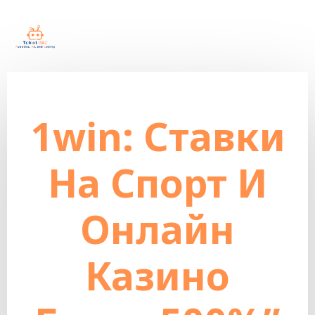
Skip
to
Home
Uncategorized
1win: Ставки На Cпорт И Онлайн Казино
content
Бонус 500%”
Talent RAC
TALENT ROBOTICS, AI, AND CODING ACADEMY AND
1win: Ставки
CONSORTIUM DEVELOPMENT
На Cпорт И
Онлайн
Казино