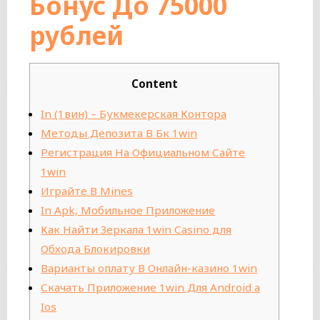
Бонус До 75000
рублей
Content
In (1вин) – Букмекерская Контора
Методы Депозита В Бк 1win
Регистрация На Официальном Сайте
1win
Играйте В Mines
In Apk, Мобильное Приложение
Как Найти Зеркала 1win Casino для
Обхода Блокировки
Варианты оплату В Онлайн-казино 1win
Скачать Приложение 1win Для Android а
Ios