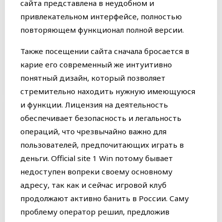
сайта представлена в неудобном и
привлекательном интерфейсе, полностью
повторяющем функционал полной версии.
Также посещении сайта сначала бросается в
карие его современный же интуитивно
понятный дизайн, который позволяет
стремительно находить нужную имеющуюся
и функции. Лицензия на деятельность
обеспечивает безопасность и легальность
операций, что чрезвычайно важно для
пользователей, предпочитающих играть в
деньги. Official site 1 Win потому бывает
недоступен вопреки своему основному
адресу, так как и сейчас игровой клуб
продолжают активно банить в России. Саму
проблему оператор решил, предложив