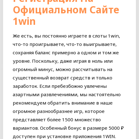
Официальном Сайте
1win
Же есть, вы постоянно играете в слоты 1win,
что-то проигрываете, что-то выигрываете,
сохраняя баланс примерно а одном и том же
уровне. Поскольку, даже играя в ноль или
огромный минус, можно рассчитывать на
существенный возврат средств и только
заработок. Если пребезбожно увлечены
азартными развлечениями, мы настоятельно
рекомендуем обратить внимание в наше
огромное разнообразнее игр, которое
представляет более 1500 множество
вариантов. Особенный бонус в размере 5000 ₽
доступен при установке приложения 1WIN.