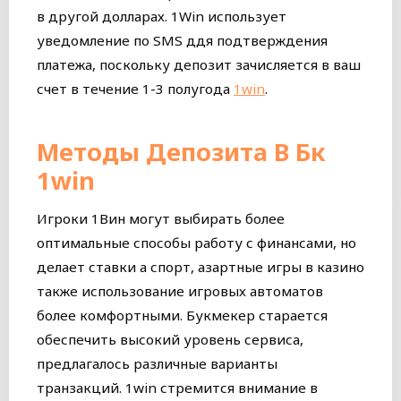
в другой долларах. 1Win использует
уведомление по SMS ддя подтверждения
платежа, поскольку депозит зачисляется в ваш
счет в течение 1-3 полугода
1win
.
Методы Депозита В Бк
1win
Игроки 1Вин могут выбирать более
оптимальные способы работу с финансами, но
делает ставки а спорт, азартные игры в казино
также использование игровых автоматов
более комфортными. Букмекер старается
обеспечить высокий уровень сервиса,
предлагалось различные варианты
транзакций. 1win стремится внимание в