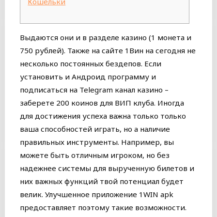
Кошельки
Выдаются они и в разделе казино (1 монета и
750 рублей). Также на сайте 1Вин на сегодня не
несколько постоянных бездепов. Если
установить и Андроид программу и
подписаться на Telegram канал казино –
заберете 200 коинов для ВИП клуба. Иногда
для достижения успеха важна только только
ваша способностей играть, но а наличие
правильных инструменты. Например, вы
можете быть отличным игроком, но без
надежнее системы для вырученную билетов и
них важных функций твой потенциал будет
велик. Улучшенное приложение 1WIN apk
предоставляет поэтому такие возможности.