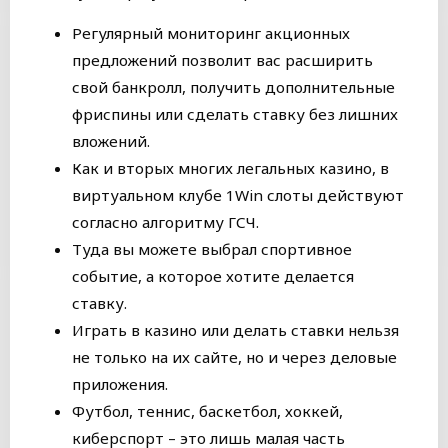
Регулярный мониторинг акционных
предложений позволит вас расширить
свой банкролл, получить дополнительные
фриспины или сделать ставку без лишних
вложений.
Как и вторых многих легальных казино, в
виртуальном клубе 1Win слоты действуют
согласно алгоритму ГСЧ.
Туда вы можете выбрал спортивное
событие, а которое хотите делается
ставку.
Играть в казино или делать ставки нельзя
не только на их сайте, но и через деловые
приложения.
Футбол, теннис, баскетбол, хоккей,
киберспорт – это лишь малая часть