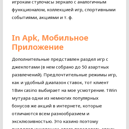
игрокам стулочасы зеркало с аналогичным
функционалом, коллекцией игр, спортивными
событиями, акциями и т. ф.
In Apk, Мобильное
Приложение
Дополнительные представлен раздел игр с
джекпотами (в нем собрано до 50 азартных
развлечений). Предпочтительные режимы игр,
как и удобный диапазон ставок, тот клиент
1Вин casino выбирает на мое усмотрение. 1Win
мутуара одни из немногих популярных
бонусов же акций в интернете, которые
отличаются всем разнообразием и
эксклюзивностью. Это казино поэтому