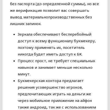
без паспорта (до определенной суммы), но все
же верификация позволит вас совершать
вывод материальнопроизводственных без
лишних запинок.
Зеркала обеспечивают бесперебойный
доступ к всему функционалу букмекеру,
поэтому применять их, посетитель
никогда будет иметь доступ к БК.
Процесс прост, не требует специальных
навыков и занимает меньше несколько
минут.
Букмекерская контора предлагает
решения усовершенство игроков,
предпочитающих играть на деньги же
через мобильное приложение на айфон
также андроид, так же с использованием