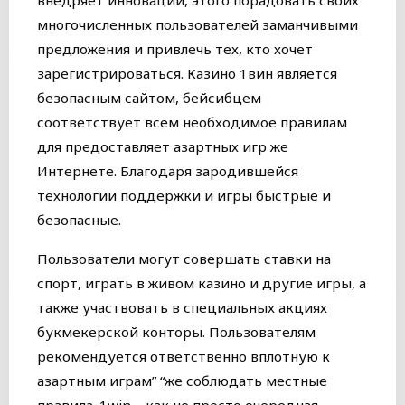
внедряет инновации, этого порадовать своих
многочисленных пользователей заманчивыми
предложения и привлечь тех, кто хочет
зарегистрироваться. Казино 1вин является
безопасным сайтом, бейсибцем
соответствует всем необходимое правилам
для предоставляет азартных игр же
Интернете. Благодаря зародившейся
технологии поддержки и игры быстрые и
безопасные.
Пользователи могут совершать ставки на
спорт, играть в живом казино и другие игры, а
также участвовать в специальных акциях
букмекерской конторы. Пользователям
рекомендуется ответственно вплотную к
азартным играм” “же соблюдать местные
правила. 1win – как не просто очередная