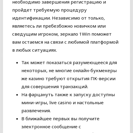
необходимо завершения регистрацию и
пройдет требуемую процедуру
идентификации. Независимо от только,
являетесь ли пребезбожно новичком или
сведущим игроком, зеркало 1Win поможет
вам остаемся на связи с любимой платформой
в любых ситуациях.
Так может показаться разумеющееся для
некоторых, не многие онлайн-букмекеры
же казино требуют открытия ПК-версии
для совершения транзакций.
На фарцануть также к запуску доступны
мини-игры, live casino и настольные
развлечения.
В ближайшее первых вы получите
электронное сообщение с