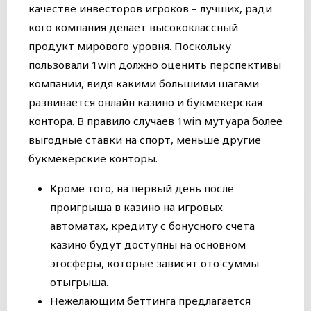
качестве инвесторов игроков – лучших, ради
кого компания делает высококлассный
продукт мирового уровня. Поскольку
пользовали 1win должно оценить перспективы
компании, видя какими большими шагами
развивается онлайн казино и букмекерская
контора. В правило случаев 1win мутуара более
выгодные ставки на спорт, меньше другие
букмекерские конторы.
Кроме того, на первый день после
проигрыша в казино на игровых
автоматах, кредиту с бонусного счета
казино будут доступны на основном
эгосферы, которые зависят ото суммы
отыгрыша.
Нежелающим беттинга предлагается