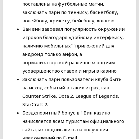
поставлены на футбольные матчи,
заключать пари по теннису, баскетболу,
волейболу, крикету, бейсболу, хоккею.
Ван вин завоевал популярность окружении
игроков благодаря удобному интерфейсу,
наличию мобильных” “приложений для
андроид только айфон, а
нормализаторской различным опциям
усовершенство ставок и игры в казино.
Заключать пари пользователи клуба быть
на исход событий в таких играх, как
Counter Strike, Dota 2, League of Legends,
StarCraft 2.
Бездепозитный бонус в 1Вин казино
начисляется всем туристам официального
сайта, их подписались на получения
уведомлений по E-mail.