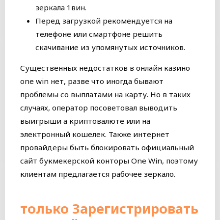
зеркала 1вин.
Перед загрузкой рекомендуется на
телефоне или смартфоне решить
скачивание из упомянутых источников.
Существенных недостатков в онлайн казино
one win нет, разве что иногда бывают
проблемы со выплатами на карту. Но в таких
случаях, оператор посоветовал выводить
выигрыши а криптовалюте или на
электронный кошелек. Также интернет
провайдеры быть блокировать официальный
сайт букмекерской конторы One Win, поэтому
клиентам предлагается рабочее зеркало.
только Зарегистрировать