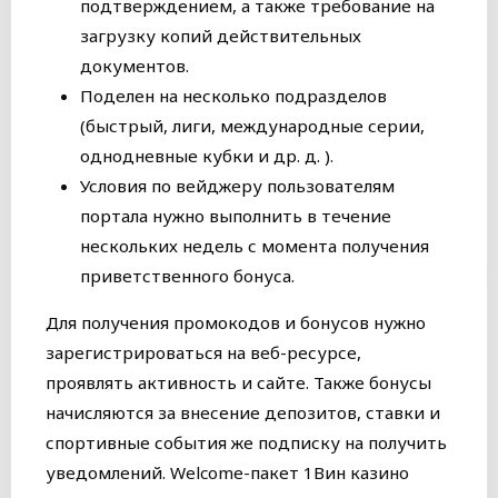
подтверждением, а также требование на
загрузку копий действительных
документов.
Поделен на несколько подразделов
(быстрый, лиги, международные серии,
однодневные кубки и др. д. ).
Условия по вейджеру пользователям
портала нужно выполнить в течение
нескольких недель с момента получения
приветственного бонуса.
Для получения промокодов и бонусов нужно
зарегистрироваться на веб-ресурсе,
проявлять активность и сайте. Также бонусы
начисляются за внесение депозитов, ставки и
спортивные события же подписку на получить
уведомлений. Welcome-пакет 1Вин казино