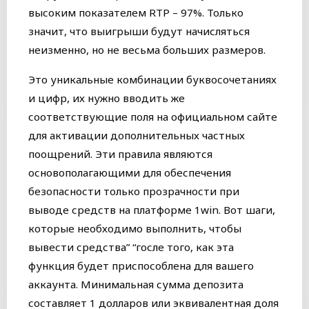
высоким показателем RTP – 97%. Только
значит, что выигрыши будут начисляться
неизменно, но не весьма больших размеров.
Это уникальные комбинации буквосочетаниях
и цифр, их нужно вводить же
соответствующие поля на официальном сайте
для активации дополнительных частных
поощрений. Эти правила являются
основополагающими для обеспечения
безопасности только прозрачности при
выводе средств на платформе 1win. Вот шаги,
которые необходимо выполнить, чтобы
вывести средства” “госле того, как эта
функция будет приспособлена для вашего
аккаунта. Минимальная сумма депозита
составляет 1 долларов или эквивалентная доля