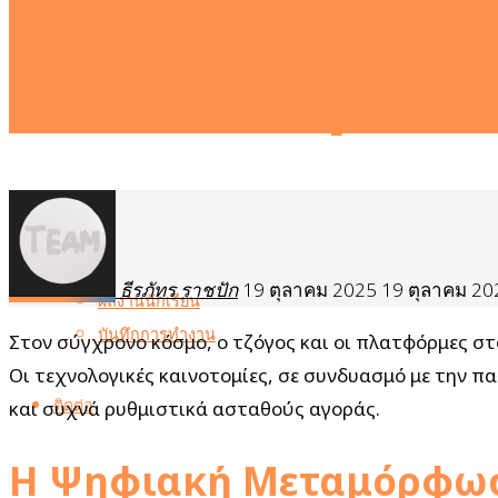
Η Εξέλιξη της
หน้าหลัก
και οι Νομικές
เกี่ยวกับเรา
กิจกรรม
ธีรภัทร ราชปัก
19 ตุลาคม 2025
19 ตุลาคม 20
ผลงานนักเรียน
บันทึกการทำงาน
Στον σύγχρονο κόσμο, ο τζόγος και οι πλατφόρμες στ
Οι τεχνολογικές καινοτομίες, σε συνδυασμό με την 
ติดต่อ
και συχνά ρυθμιστικά ασταθούς αγοράς.
Η Ψηφιακή Μεταμόρφωσ