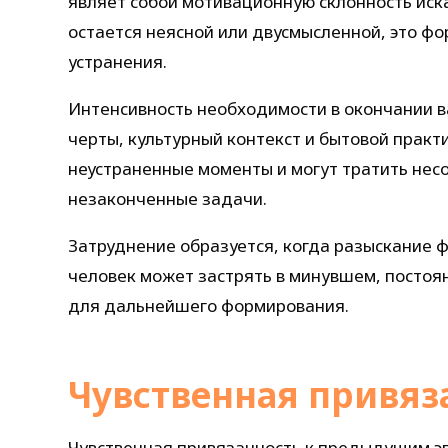
являет собой мотивационную склонность иска
остается неясной или двусмысленной, это 
устранения.
Интенсивность необходимости в окончании ва
черты, культурный контекст и бытовой прак
неустраненные моменты и могут тратить нес
незаконченные задачи.
Затруднение образуется, когда разыскание 
человек может застрять в минувшем, постоя
для дальнейшего формирования.
Чувственная привяз
Чувственная привязанность к предыдущим э