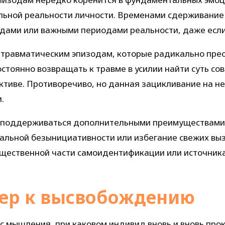
льной реальности личности. Временами сдерживание
дами или важными периодами реальности, даже если
травматическим эпизодам, которые радикально прео
остоянно возвращать к травме в усилии найти суть с
ктиве. Противоречиво, но данная зацикливание на не
.
 поддерживаться дополнительными преимуществами,
льной безынициативности или избегание свежих вызов
ущественной части самоидентификации или источника
ьер к высвобождению
с мышления, при каковом индивид вновь и вновь про