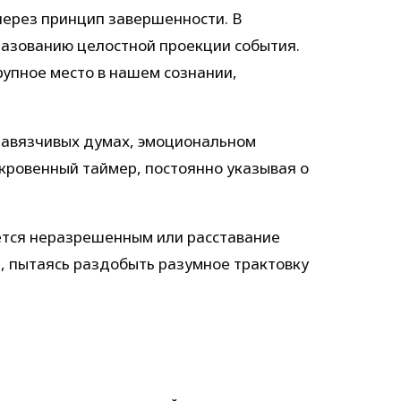
через принцип завершенности. В
разованию целостной проекции события.
рупное место в нашем сознании,
навязчивых думах, эмоциональном
кровенный таймер, постоянно указывая о
ется неразрешенным или расставание
, пытаясь раздобыть разумное трактовку