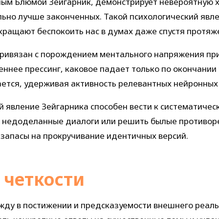
ным Блюмой Зейгарник, демонстрирует невероятную 
но лучше законченных. Такой психологический явле
ращают беспокоить нас в думах даже спустя протяж
привязан с порождением ментального напряжения пр
еннее прессинг, каковое падает только по окончани
ается, удерживая активность релевантных нейронных 
й явление Зейгарника способен вести к систематичес
 недоделанные диалоги или решить былые противореч
запасы на прокручивание идентичных версий.
 четкости
жду в постижении и предсказуемости внешнего реаль