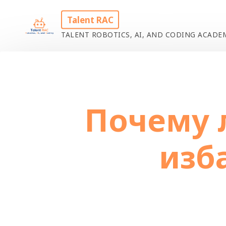
Skip
Talent RAC
to
TALENT ROBOTICS, AI, AND CODING ACAD
content
Home
Uncat
Почему 
изб