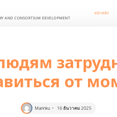
หน้าหลัก
EMY AND CONSORTIUM DEVELOPMENT
egorized
Почему людям затруднительно избавиться от 
людям затруд
авиться от мо
Marinku
16 ธันวาคม 2025