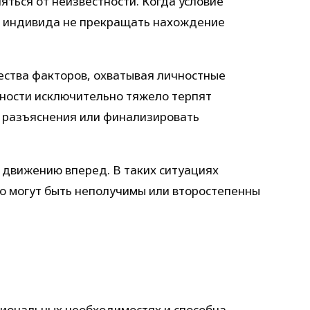
ться от неизвестности. Когда условие
т индивида не прекращать нахождение
жества факторов, охватывая личностные
нности исключительно тяжело терпят
ь разъяснения или финализировать
 движению вперед. В таких ситуациях
то могут быть неполучимы или второстепенны
иональных необходимостях и способна