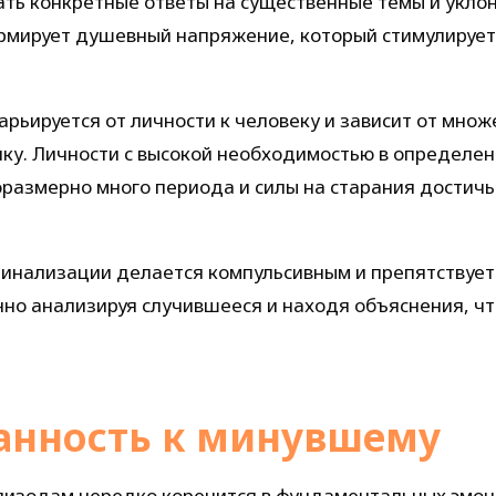
ть конкретные ответы на существенные темы и уклоня
формирует душевный напряжение, который стимулируе
рьируется от личности к человеку и зависит от мно
тику. Личности с высокой необходимостью в определе
оразмерно много периода и силы на старания достич
финализации делается компульсивным и препятствует
нно анализируя случившееся и находя объяснения, ч
анность к минувшему
пизодам нередко коренится в фундаментальных эмоц