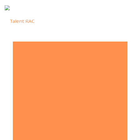
Skip
to
Home
Uncategorized
Οδηγός Αναλήψεων με Visa στο Frumzi
content
Casino για Έλληνες Παίκτες
Talent RAC
Οδηγός
TALENT ROBOTICS, AI, AND CODING ACADEMY AND
CONSORTIUM DEVELOPMENT
Αναλήψεων
με Visa στο
Frumzi
Casino για