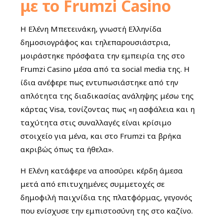
με το Frumzi Casino
Η Ελένη Μπετεινάκη, γνωστή Ελληνίδα
δημοσιογράφος και τηλεπαρουσιάστρια,
μοιράστηκε πρόσφατα την εμπειρία της στο
Frumzi Casino μέσα από τα social media της. Η
ίδια ανέφερε πως εντυπωσιάστηκε από την
απλότητα της διαδικασίας ανάληψης μέσω της
κάρτας Visa, τονίζοντας πως «η ασφάλεια και η
ταχύτητα στις συναλλαγές είναι κρίσιμο
στοιχείο για μένα, και στο Frumzi τα βρήκα
ακριβώς όπως τα ήθελα».
Η Ελένη κατάφερε να αποσύρει κέρδη άμεσα
μετά από επιτυχημένες συμμετοχές σε
δημοφιλή παιχνίδια της πλατφόρμας, γεγονός
που ενίσχυσε την εμπιστοσύνη της στο καζίνο.