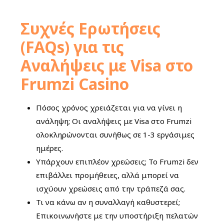
Συχνές Ερωτήσεις
(FAQs) για τις
Αναλήψεις με Visa στο
Frumzi Casino
Πόσος χρόνος χρειάζεται για να γίνει η
ανάληψη; Οι αναλήψεις με Visa στο Frumzi
ολοκληρώνονται συνήθως σε 1-3 εργάσιμες
ημέρες.
Υπάρχουν επιπλέον χρεώσεις; Το Frumzi δεν
επιβάλλει προμήθειες, αλλά μπορεί να
ισχύουν χρεώσεις από την τράπεζά σας.
Τι να κάνω αν η συναλλαγή καθυστερεί;
Επικοινωνήστε με την υποστήριξη πελατών