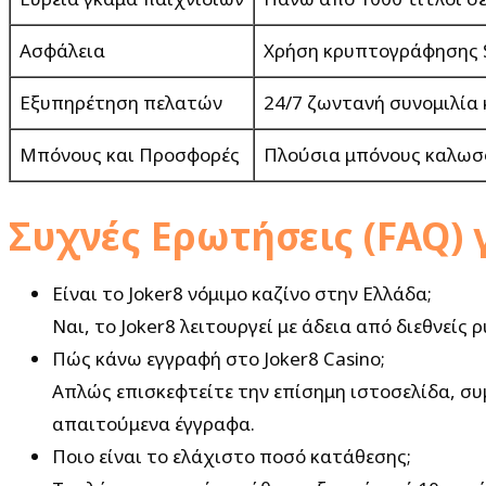
Ασφάλεια
Χρήση κρυπτογράφησης S
Εξυπηρέτηση πελατών
24/7 ζωντανή συνομιλία
Μπόνους και Προσφορές
Πλούσια μπόνους καλωσ
Συχνές Ερωτήσεις (FAQ) γ
Είναι το Joker8 νόμιμο καζίνο στην Ελλάδα;
Ναι, το Joker8 λειτουργεί με άδεια από διεθνείς 
Πώς κάνω εγγραφή στο Joker8 Casino;
Απλώς επισκεφτείτε την επίσημη ιστοσελίδα, σ
απαιτούμενα έγγραφα.
Ποιο είναι το ελάχιστο ποσό κατάθεσης;