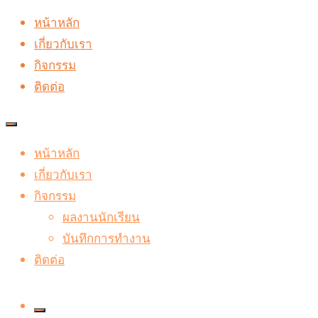
Skip
หน้าหลัก
to
เกี่ยวกับเรา
content
กิจกรรม
ติดต่อ
หน้าหลัก
เกี่ยวกับเรา
กิจกรรม
ผลงานนักเรียน
บันทึกการทำงาน
ติดต่อ