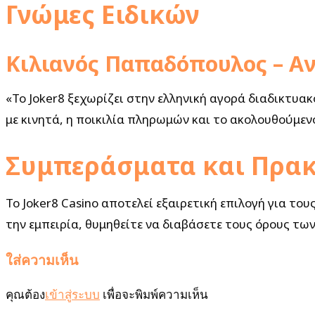
Γνώμες Ειδικών
Κιλιανός Παπαδόπουλος – Αν
«Το Joker8 ξεχωρίζει στην ελληνική αγορά διαδικτυ
με κινητά, η ποικιλία πληρωμών και το ακολουθούμεν
Συμπεράσματα και Πρακ
Το Joker8 Casino αποτελεί εξαιρετική επιλογή για το
την εμπειρία, θυμηθείτε να διαβάσετε τους όρους τω
ใส่ความเห็น
คุณต้อง
เข้าสู่ระบบ
เพื่อจะพิมพ์ความเห็น