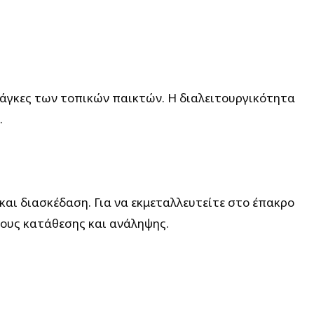
νάγκες των τοπικών παικτών. Η διαλειτουργικότητα
.
και διασκέδαση. Για να εκμεταλλευτείτε στο έπακρο
δους κατάθεσης και ανάληψης.