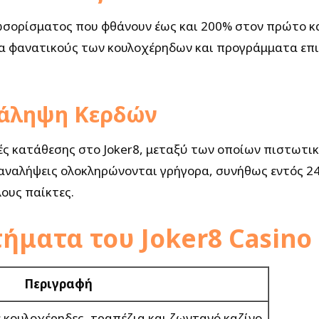
λωσορίσματος που φθάνουν έως και 200% στον πρώτο κα
για φανατικούς των κουλοχέρηδων και προγράμματα ε
νάληψη Κερδών
γές κατάθεσης στο Joker8, μεταξύ των οποίων πιστωτι
 Οι αναλήψεις ολοκληρώνονται γρήγορα, συνήθως εντός 2
ους παίκτες.
ήματα του Joker8 Casino
Περιγραφή
 κουλοχέρηδες, τραπέζια και ζωντανό καζίνο