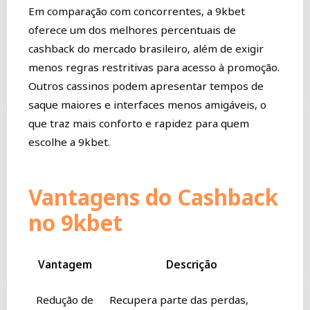
Em comparação com concorrentes‚ a 9kbet
oferece um dos melhores percentuais de
cashback do mercado brasileiro‚ além de exigir
menos regras restritivas para acesso à promoção.
Outros cassinos podem apresentar tempos de
saque maiores e interfaces menos amigáveis‚ o
que traz mais conforto e rapidez para quem
escolhe a 9kbet.
Vantagens do Cashback
no 9kbet
Vantagem
Descrição
Redução de
Recupera parte das perdas‚