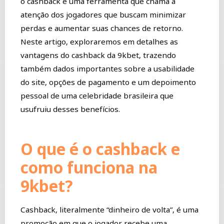
o cashback é uma ferramenta que chama a
atenção dos jogadores que buscam minimizar
perdas e aumentar suas chances de retorno.
Neste artigo‚ exploraremos em detalhes as
vantagens do cashback da 9kbet‚ trazendo
também dados importantes sobre a usabilidade
do site‚ opções de pagamento e um depoimento
pessoal de uma celebridade brasileira que
usufruiu desses benefícios.
O que é o cashback e
como funciona na
9kbet?
Cashback‚ literalmente “dinheiro de volta”‚ é uma
promoção em que o jogador recebe uma