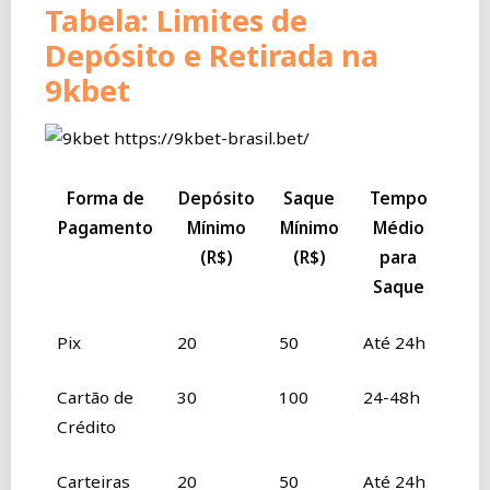
Tabela: Limites de
Depósito e Retirada na
9kbet
Forma de
Depósito
Saque
Tempo
Pagamento
Mínimo
Mínimo
Médio
(R$)
(R$)
para
Saque
Pix
20
50
Até 24h
Cartão de
30
100
24-48h
Crédito
Carteiras
20
50
Até 24h