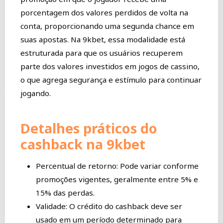
porcentagem dos valores perdidos de volta na
conta‚ proporcionando uma segunda chance em
suas apostas. Na 9kbet‚ essa modalidade está
estruturada para que os usuários recuperem
parte dos valores investidos em jogos de cassino‚
o que agrega segurança e estímulo para continuar
jogando.
Detalhes práticos do
cashback na 9kbet
Percentual de retorno: Pode variar conforme
promoções vigentes‚ geralmente entre 5% e
15% das perdas.
Validade: O crédito do cashback deve ser
usado em um período determinado para