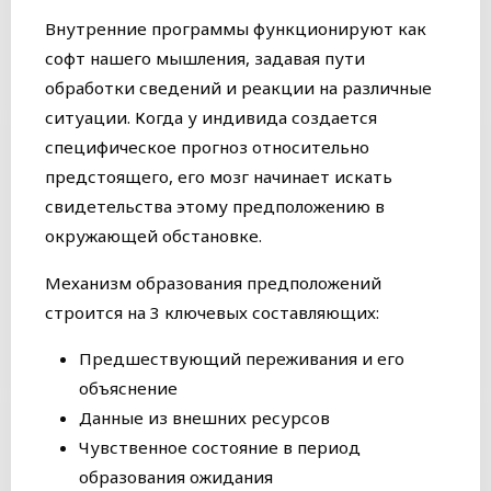
Внутренние программы функционируют как
софт нашего мышления, задавая пути
обработки сведений и реакции на различные
ситуации. Когда у индивида создается
специфическое прогноз относительно
предстоящего, его мозг начинает искать
свидетельства этому предположению в
окружающей обстановке.
Механизм образования предположений
строится на 3 ключевых составляющих:
Предшествующий переживания и его
объяснение
Данные из внешних ресурсов
Чувственное состояние в период
образования ожидания