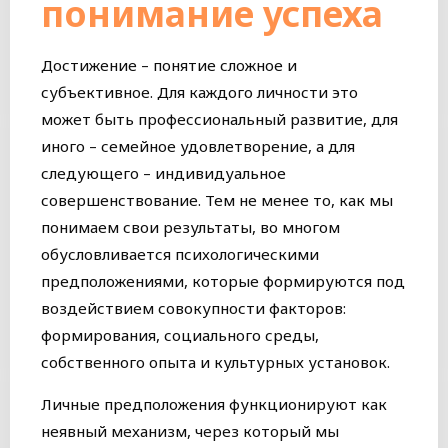
понимание успеха
Достижение – понятие сложное и
субъективное. Для каждого личности это
может быть профессиональный развитие, для
иного – семейное удовлетворение, а для
следующего – индивидуальное
совершенствование. Тем не менее то, как мы
понимаем свои результаты, во многом
обусловливается психологическими
предположениями, которые формируются под
воздействием совокупности факторов:
формирования, социального среды,
собственного опыта и культурных установок.
Личные предположения функционируют как
неявный механизм, через который мы