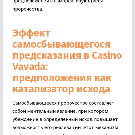
предположения в самореализующиеся
пророчества.
Эффект
самосбывающегося
предсказания в Casino
Vavada:
предположения как
катализатор исхода
Самосбывающееся пророчество составляет
собой ментальный явление, при котором
убеждение в определенный исход повышает
возможность его реализации. Этот механизм