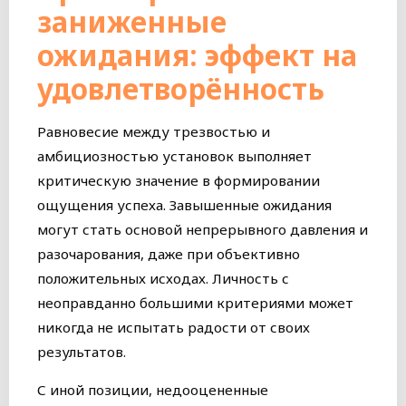
заниженные
ожидания: эффект на
удовлетворённость
Равновесие между трезвостью и
амбициозностью установок выполняет
критическую значение в формировании
ощущения успеха. Завышенные ожидания
могут стать основой непрерывного давления и
разочарования, даже при объективно
положительных исходах. Личность с
неоправданно большими критериями может
никогда не испытать радости от своих
результатов.
С иной позиции, недооцененные