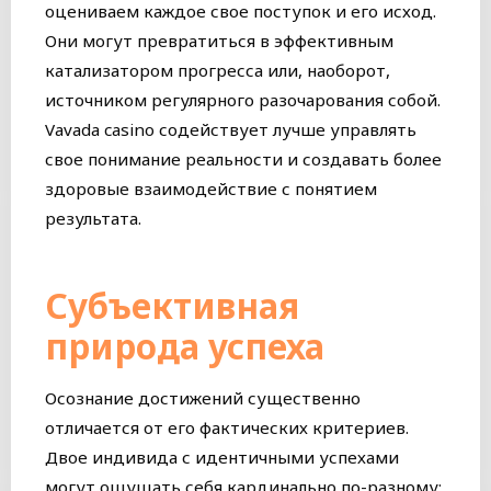
оцениваем каждое свое поступок и его исход.
Они могут превратиться в эффективным
катализатором прогресса или, наоборот,
источником регулярного разочарования собой.
Vavada casino содействует лучше управлять
свое понимание реальности и создавать более
здоровые взаимодействие с понятием
результата.
Субъективная
природа успеха
Осознание достижений существенно
отличается от его фактических критериев.
Двое индивида с идентичными успехами
могут ощущать себя кардинально по-разному: