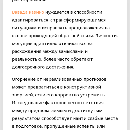
Вавада казино
нуждается в способности
адаптироваться к трансформирующимся
ситуациям и исправлять предположения на
основе приходящей обратной связи. Личности,
могущие адаптивно откликаться на
расхождения между замыслами и
реальностью, более часто обретают
долгосрочного достижения.
Огорчение от нереализованных прогнозов
может превратиться в конструктивной
энергией, если его корректно устремить.
Исследование факторов несоответствия
между предполагаемым и достигнутым
результатом способствует найти слабые места
в подготовке, пропущенные аспекты или