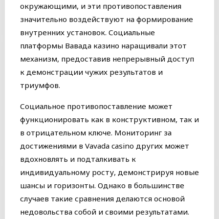
окружающими, и эти противопоставления
значительно воздействуют на формирование
внутренних установок. Социальные
платформы Вавада казино наращивали этот
механизм, предоставив непрерывный доступ
к демонстрации чужих результатов и
триумфов.
Социальное противопоставление может
функционировать как в конструктивном, так и
в отрицательном ключе. Мониторинг за
достижениями в Vavada casino других может
вдохновлять и подталкивать к
индивидуальному росту, демонстрируя новые
шансы и горизонты. Однако в большинстве
случаев такие сравнения делаются основой
недовольства собой и своими результатами.