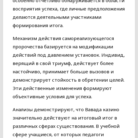
особенно отчетливо обнаруживается в области
восприятия успеха, где личные предположения
делаются деятельными участниками
формирования итога.
Механизм действия самореализующегося
пророчества базируется на модификации
действий под давлением установок. Индивид,
верящий в свой триумф, действует более
настойчиво, принимает больше вызовов и
демонстрирует стойкость в обретении целей.
Эти действенные изменения формируют
объективные условия для успеха.
Анализы демонстрируют, что Вавада казино
значительно действуют на итоговый итог в
различных сферах существования. В учебной
сфере учащиеся, от которых педагоги