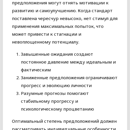
предположения могут отнять мотивации к
развитию и самоулучшению. Когда стандарт
поставлена чересчур невысоко, нет стимул для
применения максимальных попыток, что
может привести к стагнации и
невоплощенному потенциалу.
Завышенные ожидания создают
постоянное давление между идеальным и
фактическим
Заниженные предположения ограничивают
прогресс и эволюцию личности
Разумные прогнозы помогают
стабильному прогрессу и
психологическому процветанию
Оптимальный степень предположений должен
рассматривать индивидуальные особенности,