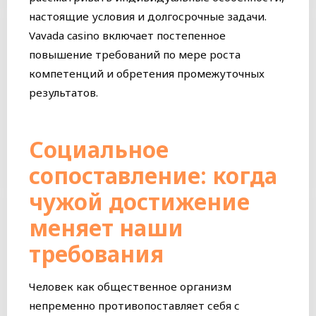
настоящие условия и долгосрочные задачи.
Vavada casino включает постепенное
повышение требований по мере роста
компетенций и обретения промежуточных
результатов.
Социальное
сопоставление: когда
чужой достижение
меняет наши
требования
Человек как общественное организм
непременно противопоставляет себя с