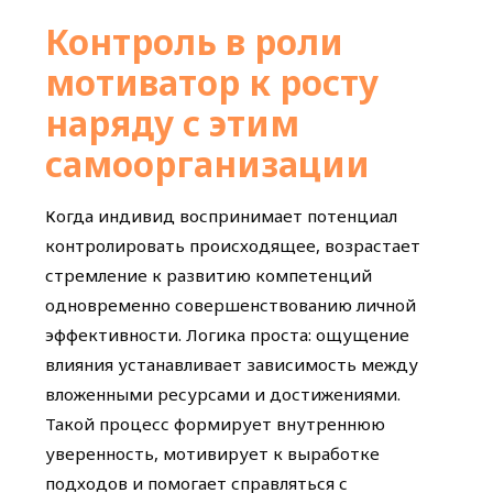
Контроль в роли
мотиватор к росту
наряду с этим
самоорганизации
Когда индивид воспринимает потенциал
контролировать происходящее, возрастает
стремление к развитию компетенций
одновременно совершенствованию личной
эффективности. Логика проста: ощущение
влияния устанавливает зависимость между
вложенными ресурсами и достижениями.
Такой процесс формирует внутреннюю
уверенность, мотивирует к выработке
подходов и помогает справляться с