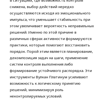
В ситуациях, где возможность контроля
снижена, выбор действий нередко
осуществляются исходя из эмоционального
импульса, что уменьшает стабильность при
этом увеличивает вероятность неправильных
решений. Именно по этой причине в
различных сферах активности формируются
практики, которые помогают восстановить
порядок. Порой этим является планирование,
декомпозиция задач на шаги, применение
систем контроля выполнения либо
формирование устойчивого распорядка. Эти
инструменты Вулкан Платинум усиливают
возможность к логическому принятию
решений, минимизируя роль
неконтролируемых условий.