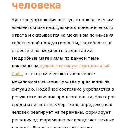
человека
Чувство управления выступает как ключевым
элементом индивидуального поведенческого
ответа и сказывается на механизм понимания
собственной продуктивности, способность к
стрессу и возможность к адаптации.
Подробные материалы по данной теме
показаны на
Вулкан Платинум Официальный
Сайт
, в котором изучаются ключевые
механизмы создания чувства управления на
ситуацию. Подобное состояние укрепляется в
результате влияния прошлого опыта, факторов
среды и личностных черточек, определяя как
человек реагирует на перемены, формирует
решения одновременно распределяет личные
ресурсы. В повседневных ситуациях