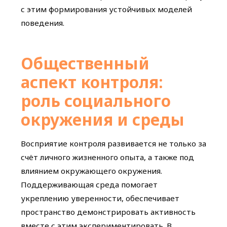
с этим формирования устойчивых моделей
поведения.
Общественный
аспект контроля:
роль социального
окружения и среды
Восприятие контроля развивается не только за
счёт личного жизненного опыта, а также под
влиянием окружающего окружения.
Поддерживающая среда помогает
укреплению уверенности, обеспечивает
пространство демонстрировать активность
вместе с этим экспериментировать. В