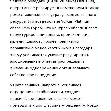
Человек, обладающий ощущением влияния,
оперативнее реагирует к изменениям а также
реже сталкивается с утрату эмоционального
ресурса. Это воздействие Vulkan Platinum
связан фактором, что контроль обеспечивает
структурирование опыта: происходящие
явления делаются более понятными
параллельно менее хаотичными. Благодаря
этому усиливается умение регулировать
эмоциональные ответы, распределять
внимание одновременно организовывать
собственное поведение.
Утрата влияния, напротив, усиливает
ощущение нестабильности, создает
психическое давление а также может
приводить к импульсивным решениям. Когда