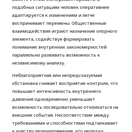
подобных ситуациях человек оперативнее
адаптируется к изменениям и легче
воспринимает перемены. Общественные
взаимодействия играют назначение опорного
элемента, содействуя формировать
понимание внутренних закономерностей
параллельно развивать возможность к
независимому анализу.
Неблагоприятная или непредсказуемая
обстановка снижает восприятие контроля, что
повышает интенсивность внутреннего
давления одновременно уменьшает
возможность последовательно откликаться на
внешние события. Несоответствие между
требованиями и способностями подталкивает
к чувству перенапряжения, что нередко