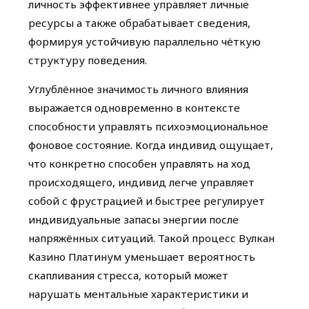
личность эффективнее управляет личные
ресурсы а также обрабатывает сведения,
формируя устойчивую параллельно чёткую
структуру поведения.
Углублённое значимость личного влияния
выражается одновременно в контексте
способности управлять психоэмоциональное
фоновое состояние. Когда индивид ощущает,
что конкретно способен управлять на ход
происходящего, индивид легче управляет
собой с фрустрацией и быстрее регулирует
индивидуальные запасы энергии после
напряжённых ситуаций. Такой процесс Вулкан
Казино Платинум уменьшает вероятность
скапливания стресса, который может
нарушать ментальные характеристики и