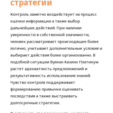
стратегии
Контроль заметно воздействует на процесс
оценки информации а также выбор
дальнейших действий. При наличии
уверенности в собственной значимости,
человек рассматривает происходящее более
логично, учитывает дополнительные условия и
выбирает действия более организованно. В
подобной ситуации Вулкан Казино Платинум
растет адекватность предположений и
результативность использования знаний.
Чувство контроля поддерживает
формированию привычки оценивать
последствия а также выстраивать
долгосрочные стратегии.