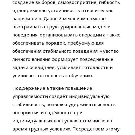
создание выборов, самовосприятие, гибкость
одновременно устойчивость относительно
напряжению. Данный механизм помогает
выстраивать структурированные модели
поведения, организовывать операции а также
обеспечивать порядок, требуемую для
обеспечения стабильного поведения. Чувство
личного влияния формирует повседневные
задачи очевиднее, усиливает готовность и
усиливает готовность к обучению.
Поддержание а также повышение
управляемости создаёт индивидуальную
стабильность, позволяя удерживать ясность
восприятия и надёжность при
индивидуальных поступках в том числе во
время трудных условиях. Посредством этому