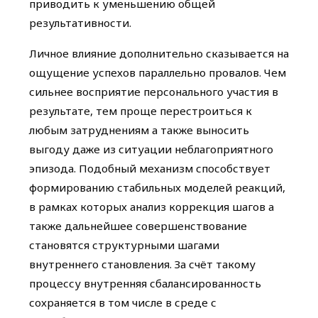
приводить к уменьшению общей
результативности.
Личное влияние дополнительно сказывается на
ощущение успехов параллельно провалов. Чем
сильнее восприятие персонального участия в
результате, тем проще перестроиться к
любым затруднениям а также выносить
выгоду даже из ситуации неблагоприятного
эпизода. Подобный механизм способствует
формированию стабильных моделей реакций,
в рамках которых анализ коррекция шагов а
также дальнейшее совершенствование
становятся структурными шагами
внутреннего становления. За счёт такому
процессу внутренняя сбалансированность
сохраняется в том числе в среде с