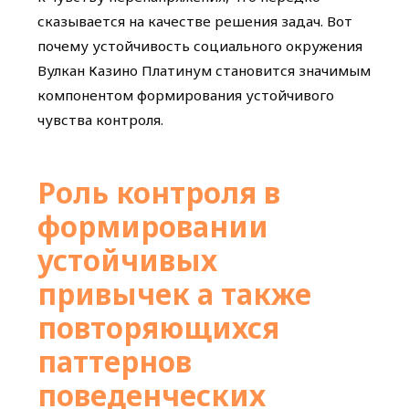
сказывается на качестве решения задач. Вот
почему устойчивость социального окружения
Вулкан Казино Платинум становится значимым
компонентом формирования устойчивого
чувства контроля.
Роль контроля в
формировании
устойчивых
привычек а также
повторяющихся
паттернов
поведенческих