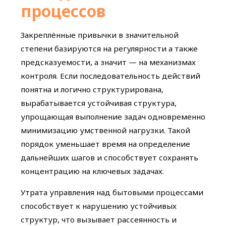
процессов
Закреплённые привычки в значительной
степени базируются на регулярности а также
предсказуемости, а значит — на механизмах
контроля. Если последовательность действий
понятна и логично структурирована,
вырабатывается устойчивая структура,
упрощающая выполнение задач одновременно
минимизацию умственной нагрузки. Такой
порядок уменьшает время на определение
дальнейших шагов и способствует сохранять
концентрацию на ключевых задачах.
Утрата управления над бытовыми процессами
способствует к нарушению устойчивых
структур, что вызывает рассеянность и